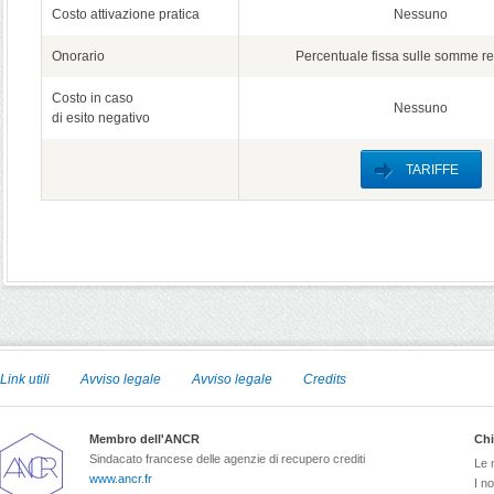
Costo attivazione pratica
Nessuno
Onorario
Percentuale fissa sulle somme r
Costo in caso
Nessuno
di esito negativo
TARIFFE
Link utili
Avviso legale
Avviso legale
Credits
Membro dell'ANCR
Chi
Sindacato francese delle agenzie di recupero crediti
Le 
www.ancr.fr
I no